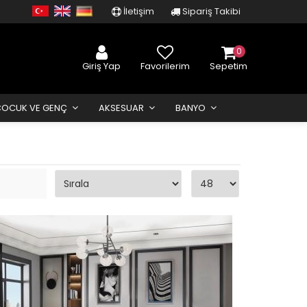
İletişim
Sipariş Takibi
0
Giriş Yap
Favorilerim
Sepetim
ÇOCUK VE GENÇ
AKSESUAR
BANYO