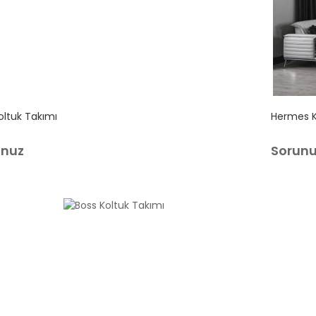
oltuk Takımı
Hermes K
unuz
Sorun