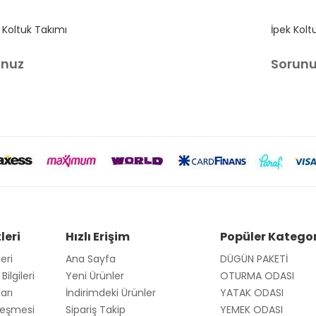
 Koltuk Takımı
İpek Kolt
unuz
Sorun
leri
Hızlı Erişim
Popüler Kategor
leri
Ana Sayfa
DÜGÜN PAKETİ
ilgileri
Yeni Ürünler
OTURMA ODASI
arı
İndirimdeki Ürünler
YATAK ODASI
zleşmesi
Sipariş Takip
YEMEK ODASI