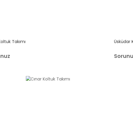
Koltuk Takımı
Üsküdar 
unuz
Sorun