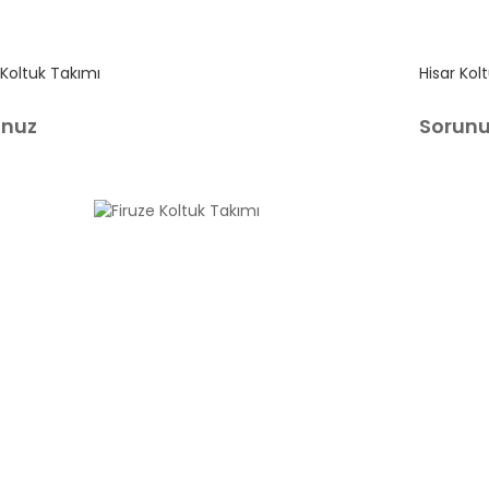
 Koltuk Takımı
Hisar Kol
unuz
Sorun