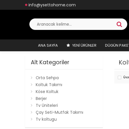
info@ysettohome.com
ANA SAYFA
YENI ÜRÜNLER
DÜGÜN PAKE
Kol
Alt Kategoriler
Orta Sehpa
Üc
Koltuk Takımı
Köse Koltuk
Berjer
Tv Üniteleri
Çay Seti-Mutfak Takımı
Tv koltugu