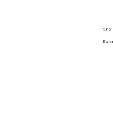
Cınar
Sor