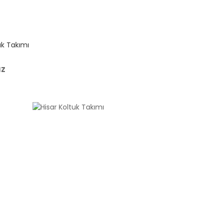
uk Takımı
uz