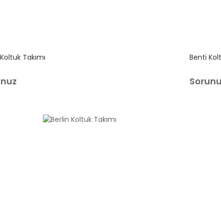
 Koltuk Takımı
Benti Kol
unuz
Sorun