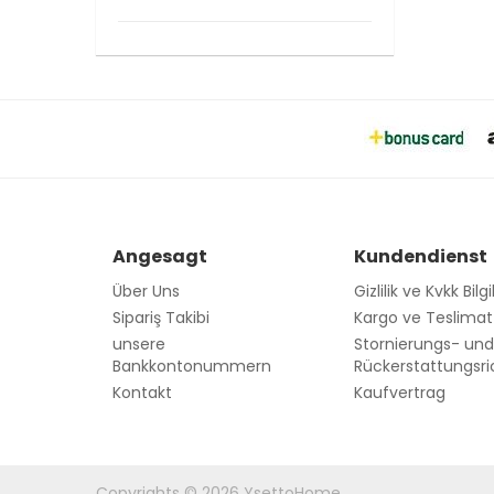
Angesagt
Kundendienst
Über Uns
Gizlilik ve Kvkk Bilgi
Sipariş Takibi
Kargo ve Teslimat B
unsere
Stornierungs- un
Bankkontonummern
Rückerstattungsric
Kontakt
Kaufvertrag
Copyrights © 2026 YsettoHome