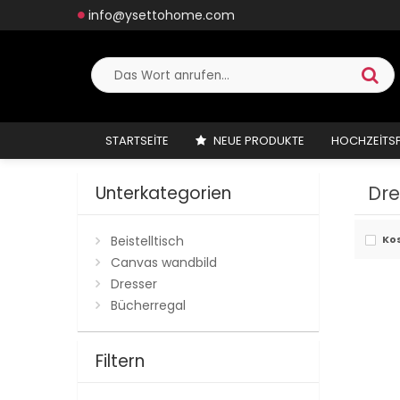
info@ysettohome.com
STARTSEITE
NEUE PRODUKTE
HOCHZEITS
Dre
Unterkategorien
Beistelltisch
Ko
Canvas wandbild
Dresser
Bücherregal
Filtern