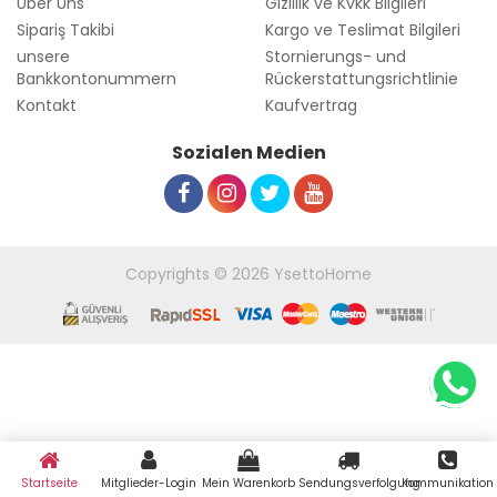
Über Uns
Gizlilik ve Kvkk Bilgileri
Sipariş Takibi
Kargo ve Teslimat Bilgileri
unsere
Stornierungs- und
Bankkontonummern
Rückerstattungsrichtlinie
Kontakt
Kaufvertrag
Sozialen Medien
Copyrights © 2026 YsettoHome
Startseite
Mitglieder-Login
Mein Warenkorb
Sendungsverfolgung
Kommunikation