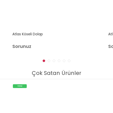
Atlas Köseli Dolap
At
Sorunuz
S
Çok Satan Ürünler
YENİ