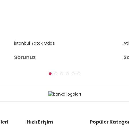
İstanbul Yatak Odası
At
Sorunuz
S
leri
Hızlı Erişim
Popüler Kategor