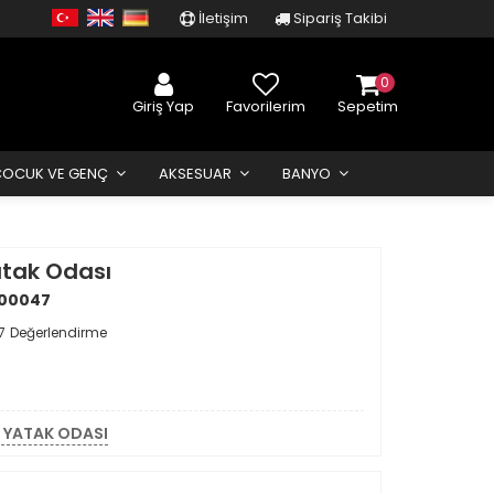
İletişim
Sipariş Takibi
0
Giriş Yap
Favorilerim
Sepetim
ÇOCUK VE GENÇ
AKSESUAR
BANYO
atak Odası
00047
7
Değerlendirme
 YATAK ODASI