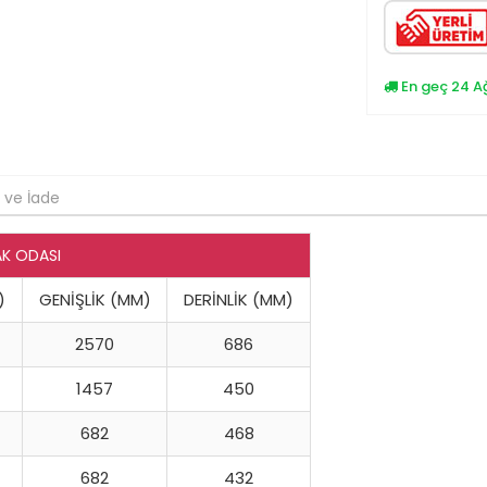
En geç 24 A
 ve İade
AK ODASI
)
GENİŞLİK (MM)
DERİNLİK (MM)
2570
686
1457
450
682
468
682
432