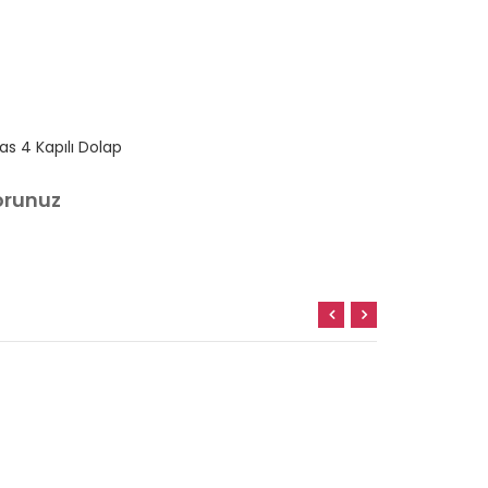
las 4 Kapılı Dolap
Atlas 6 Kapa
orunuz
Sorunuz