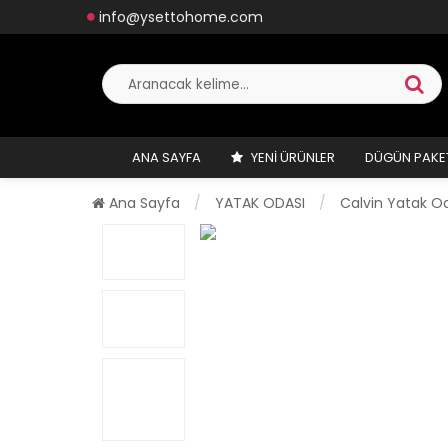
info@ysettohome.com
ANA SAYFA
YENI ÜRÜNLER
DÜGÜN PAKE
Ana Sayfa
YATAK ODASI
Calvin Yatak O