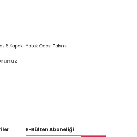
las 6 Kapaklı Yatak Odası Takımı
Atlas 4 Kapıl
orunuz
Sorunuz
iler
E-Bülten Aboneliği