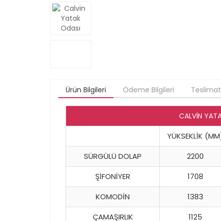
Ürün Bilgileri
Ödeme Bilgileri
Teslimat
CALVİN YAT
YÜKSEKLİK (MM
SÜRGÜLÜ DOLAP
2200
ŞİFONİYER
1708
KOMODİN
1383
ÇAMAŞIRLIK
1125