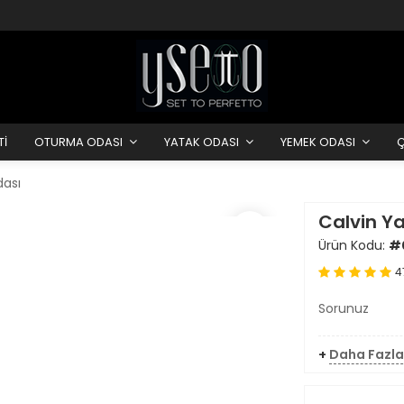
Tİ
OTURMA ODASI
YATAK ODASI
YEMEK ODASI
dası
Calvin Y
Ürün Kodu:
#
4
Sorunuz
+
Daha Fazla