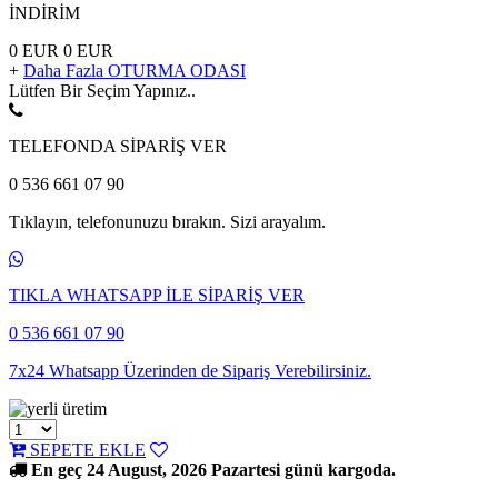
İNDİRİM
0 EUR
0 EUR
+
Daha Fazla OTURMA ODASI
Lütfen Bir Seçim Yapınız..
TELEFONDA SİPARİŞ VER
0 536 661 07 90
Tıklayın, telefonunuzu bırakın. Sizi arayalım.
TIKLA WHATSAPP İLE SİPARİŞ VER
0 536 661 07 90
7x24 Whatsapp Üzerinden de Sipariş Verebilirsiniz.
SEPETE EKLE
En geç 24 August, 2026 Pazartesi günü kargoda.