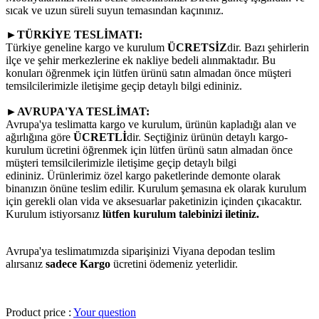
sıcak ve uzun süreli suyun temasından kaçınınız.
►TÜRKİYE TESLİMATI:
Türkiye geneline kargo ve kurulum
ÜCRETSİZ
dir. Bazı şehirlerin
ilçe ve şehir merkezlerine ek nakliye bedeli alınmaktadır. Bu
konuları öğrenmek için lütfen ürünü satın almadan önce müşteri
temsilcilerimizle iletişime geçip detaylı bilgi edininiz.
►AVRUPA'YA TESLİMAT:
Avrupa'ya teslimatta kargo ve kurulum, ürünün kapladığı alan ve
ağırlığına göre
ÜCRETLİ
dir. Seçtiğiniz ürünün detaylı kargo-
kurulum ücretini öğrenmek için lütfen ürünü satın almadan önce
müşteri temsilcilerimizle iletişime geçip detaylı bilgi
edininiz. Ürünlerimiz özel kargo paketlerinde demonte olarak
binanızın önüne teslim edilir. Kurulum şemasına ek olarak kurulum
için gerekli olan vida ve aksesuarlar paketinizin içinden çıkacaktır.
Kurulum istiyorsanız
lütfen kurulum talebinizi iletiniz.
Avrupa'ya teslimatımızda siparişinizi Viyana depodan teslim
alırsanız
sadece Kargo
ücretini ödemeniz yeterlidir.
Product price :
Your question