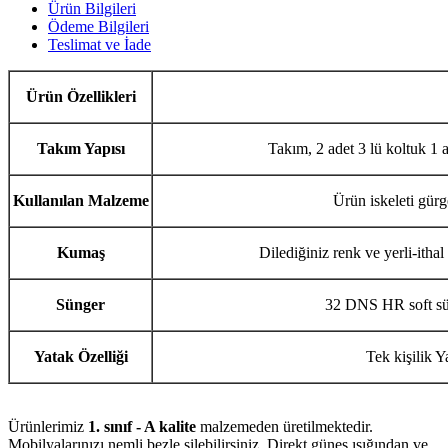
Ürün Bilgileri
Ödeme Bilgileri
Teslimat ve İade
Ürün Özellikleri
Takım Yapısı
Takım, 2 adet 3 lü koltuk 1 
Kullanılan Malzeme
Ürün iskeleti gürg
Kumaş
Dilediğiniz renk ve yerli-itha
Sünger
32 DNS HR soft sün
Yatak Özelliği
Tek kişilik Y
Ürünlerimiz
1. sınıf - A kalite
malzemeden üretilmektedir.
Mobilyalarınızı nemli bezle silebilirsiniz. Direkt güneş ışığından ve