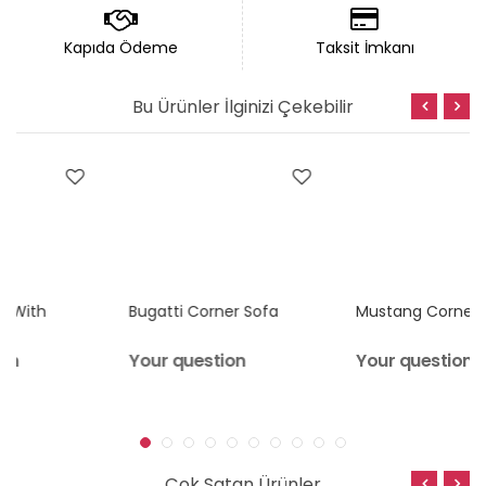
32 DNS HR soft sünger
Sünger
kullanılmıştır.
Kapıda Ödeme
Taksit İmkanı
Yatak
Tek kişilik Yatak özelliği.
Özelliği
Bu Ürünler İlginizi Çekebilir
Ürünlerimiz
1. sınıf - A kalite
malzemeden
üretilmektedir.
Mobilyalarınızı nemli bezle silebilirsiniz. Direkt güneş
ışığından ve sıcak ve uzun süreli suyun temasından
kaçınınız.
►TÜRKİYE TESLİMATI:
Bugatti Corner Sofa
Mustang Corner Sofas
Türkiye geneline kargo ve kurulum
ÜCRETSİZ
dir. Bazı
şehirlerin ilçe ve şehir merkezlerine ek nakliye bedeli
Your question
Your question
alınmaktadır. Bu konuları öğrenmek için lütfen ürünü
satın almadan önce müşteri temsilcilerimizle
iletişime geçip detaylı bilgi edininiz.
►AVRUPA'YA TESLİMAT:
Çok Satan Ürünler