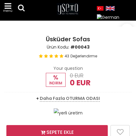
menü
Üsküder Sofas
Ürün Kodu:
#00043
43
Değerlendirme
Your question
0 EUR
%
0 EUR
İNDİRİM
+
Daha Fazla OTURMA ODASI
SEPETE EKLE