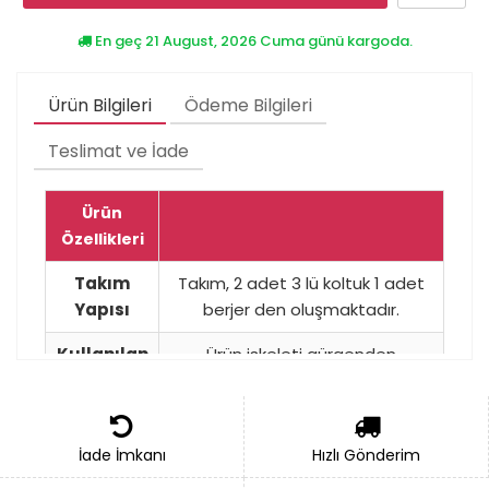
En geç 21 August, 2026 Cuma günü kargoda.
Ürün Bilgileri
Ödeme Bilgileri
Teslimat ve İade
Ürün
Özellikleri
Takım
Takım, 2 adet 3 lü koltuk 1 adet
Yapısı
berjer den oluşmaktadır.
Kullanılan
Ürün iskeleti gürgenden
Malzeme
yapılmıştır.
Dilediğiniz renk ve yerli-ithal
Kumaş
kumaş seçenekleri mevcuttur.
İade İmkanı
Hızlı Gönderim