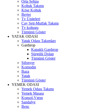
Orta Sehpa
Koltuk Takımı
Köse Koltuk
Berjer
Tv Üniteleri
Çay Seti-Mutfak Takımı
Tv koltugu
Tümünü Göster
YATAK ODASI
Yatak Odası Takımları
Gardırop
Kapaklı Gardırop
Sürgülü Dolap
Tümünü Göster
Şifonyer
Komodin
Baza
Yatak
Tümünü Göster
YEMEK ODASI
Yemek Odası Takımı
Yemek Masası
Konsol-Vıtrın
Sandalye
Benc