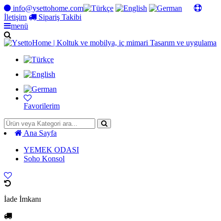
info@ysettohome.com
İletişim
Sipariş Takibi
menü
Favorilerim
Ana Sayfa
YEMEK ODASI
Soho Konsol
İade İmkanı