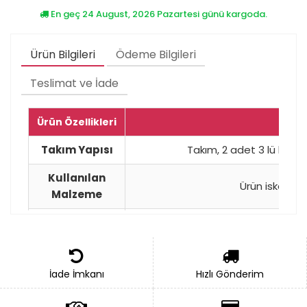
En geç 24 August, 2026 Pazartesi günü kargoda.
Ürün Bilgileri
Ödeme Bilgileri
Teslimat ve İade
Ürün Özellikleri
Takım Yapısı
Takım, 2 adet 3 lü koltu
Kullanılan
Ürün iskeleti
Malzeme
Kumaş
Dilediğiniz renk ve yerli
Sünger
32 DNS HR soft
İade İmkanı
Hızlı Gönderim
Yatak Özelliği
Tek kişi