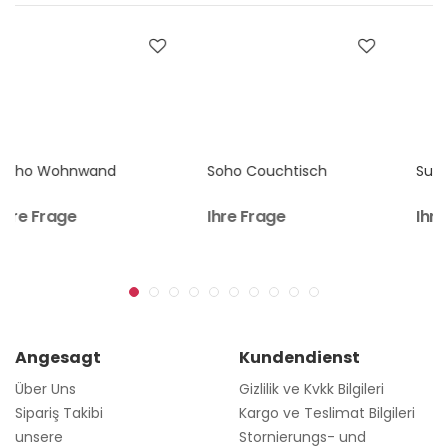
edininiz. Ürünlerimiz özel kargo paketlerinde
demonte olarak binanızın önüne teslim
edilir. Kurulum şemasına ek olarak kurulum için
gerekli olan vida ve aksesuarlar paketinizin içinden
çıkacaktır. Kurulum istiyorsanız
lütfen kurulum
talebinizi iletiniz.
Avrupa'ya teslimatımızda siparişinizi Viyana
Soho Couchtisch
Sunset Wohnwand
depodan teslim alırsanız
sadece Kargo
ücretini
Ihre Frage
Ihre Frage
ödemeniz yeterlidir.
Angesagt
Kundendienst
Über Uns
Gizlilik ve Kvkk Bilgileri
Sipariş Takibi
Kargo ve Teslimat Bilgileri
unsere
Stornierungs- und