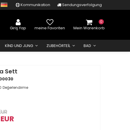
Kommunikation
Sendungsverfolgung
0
Giriş Yap
meine Favoriten
Mein Warenkorb
KIND UND JUNG
ZUBEHÖRTEIL
BAD
a Sett
00030
0
Değerlendirme
EUR
 EUR