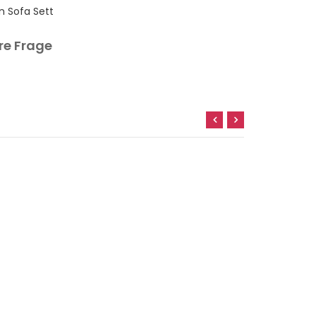
n Sofa Sett
Hermes Sofa
re Frage
Ihre Frag