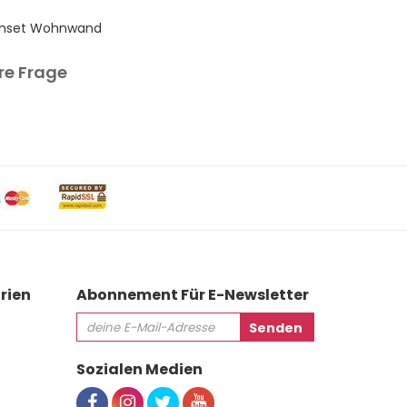
nset Wohnwand
Sunset Couc
re Frage
Ihre Frag
rien
Abonnement Für E-Newsletter
Sozialen Medien