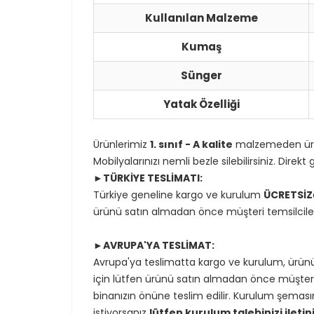
Kullanılan Malzeme
Kumaş
Sünger
Yatak Özelliği
Ürünlerimiz
1. sınıf - A kalite
malzemeden üre
Mobilyalarınızı nemli bezle silebilirsiniz. Dir
►TÜRKİYE TESLİMATI:
Türkiye geneline kargo ve kurulum
ÜCRETSİZ
ürünü satın almadan önce müşteri temsilcilerim
►AVRUPA'YA TESLİMAT:
Avrupa'ya teslimatta kargo ve kurulum, ürünü
için lütfen ürünü satın almadan önce müşteri t
binanızın önüne teslim edilir. Kurulum şemasın
istiyorsanız
lütfen kurulum talebinizi iletini