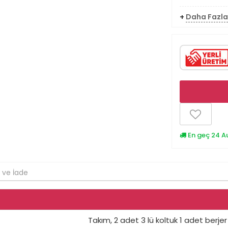
+
Daha Fazl
En geç 24 A
 ve İade
Takım, 2 adet 3 lü koltuk 1 adet berje