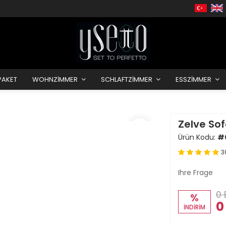
PAKET
WOHNZIMMER
SCHLAFTZIMMER
ESSZIMMER
Zelve Sof
Ürün Kodu:
#
3
Ihre Frage
0 
%
0
İNDİRİM