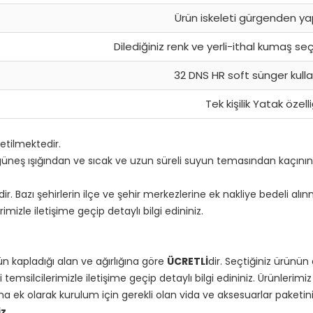
Ürün iskeleti gürgenden yap
Dilediğiniz renk ve yerli-ithal kumaş s
32 DNS HR soft sünger kullan
Tek kişilik Yatak özelli
tilmektedir.
ekt güneş ışığından ve sıcak ve uzun süreli suyun temasından kaçınını
dir. Bazı şehirlerin ilçe ve şehir merkezlerine ek nakliye bedeli al
izle iletişime geçip detaylı bilgi edininiz.
n kapladığı alan ve ağırlığına göre
ÜCRETLİ
dir. Seçtiğiniz ürünü
emsilcilerimizle iletişime geçip detaylı bilgi edininiz. Ürünleri
a ek olarak kurulum için gerekli olan vida ve aksesuarlar paketini
z.